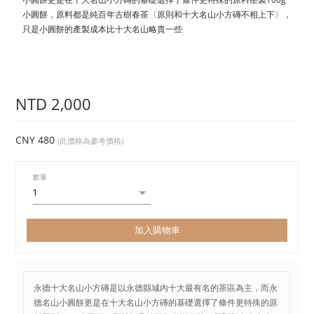
小圓餅，原料都是純百年古樹春茶〈原則和十大名山小方磚不相上下〉，
只是小圓餅的產製成本比十大名山略貴一些
NTD 2,000
CNY 480
(此價格為參考價格)
數量
加入購物車
永德十大名山小方磚是以永德縣城內十大最有名的茶區為主，而永
德名山小圓餅更是在十大名山小方磚的基礎選擇了條件更特殊的原