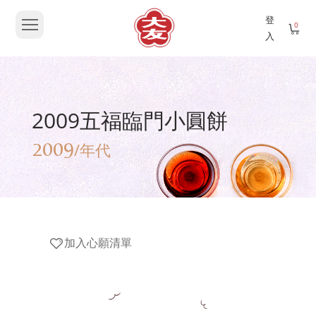
登
0
入
2009五福臨門小圓餅
2009
/年代