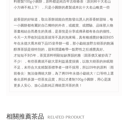
料壓製100g小圓餅，原料都是純百年古樹春茶〈原則和十大名山
小方磚不相上下〉，只是小圓餅的產製成本比十大名山略貴一些
超香甜的好味道，取出茶餅就能自然散發出誘人的茶香鮮甜味，每
一小圓餅都有屬於自己獨特的外衣，或鑑賞、或體驗、品味那人物
茶畫相結合而產生的美感，是喜悅是分享或傳承都有各自的個性。
今天一大早收到這批茶就等不及的泡來喝，真有種感覺好像回到05
年在永德大喬木樹下品05皇帝餅一樣，那小勐統放野古樹茶的飽滿
醇厚茶韻是很特別的，甜和潤還略帶一點野性之狂感覺真好。
才短短不到5年，茶質原料明顯短缺厚韻的雅〈因茶價又被炒高了
不少〉，有些茶農就不顧大眾利益過度採摘，以致大樹茶的休眠期
不足，未符合大友精製茶標準者一律不採用，所以09年的原料〈雨
前春尖〉無法做傳統大餅，為了將09年永德小勐統大ㄚ口等特上選
春尖原料多讓一些茶友品賞，所以才產制100g小圓餅，用心是讓
更多人安心、放心品飲純正傳統普洱茶的美！
相關推薦茶品
RELATED PRODUCT