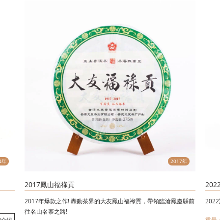
4年
2017年
2017鳳山福祿貢
20
2017年爆款之作! 轟動茶界的大友鳳山福祿貢，帶領臨滄鳳慶縣前
20
往名山名寨之路!
重量：
細介紹