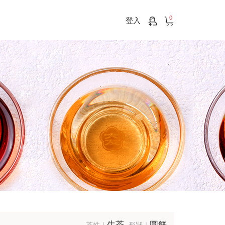
0
登入
生茶
圓餅
茶性｜
形狀｜