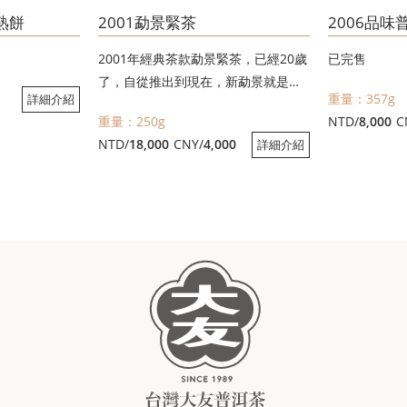
克熟餅
2001勐景緊茶
2006品味
2001年經典茶款勐景緊茶，已經20歲
已完售
了，自從推出到現在，新勐景就是和
重量：357g
詳細介紹
老勐景一樣，誰喝誰上癮，誰喝誰敢
重量：250g
NTD/
8,000
C
動，多少人因為喝了陳期15年的新勐
NTD/
18,000
CNY/
4,000
詳細介紹
景而有所感悟，原來老勐景來得這麼
不容易，年輕就好喝，所以數量快速
減少。
中年更好喝，因此數量火速減少
老年不得了，越陳越香效果佳