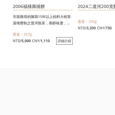
2006福祿壽禧餅
2024二道河200
市面難尋的陳期15年以上純料大樹茶
重量：200g
渥堆壓制之普洱熟茶，香醇味濃，口
NTD/
3,200
CNY/
730
感柔稠順滑
重量：357g
共有五種外包設計，可致電通知要哪
NTD/
5,000
CNY/
1,110
詳細介紹
一款喔~