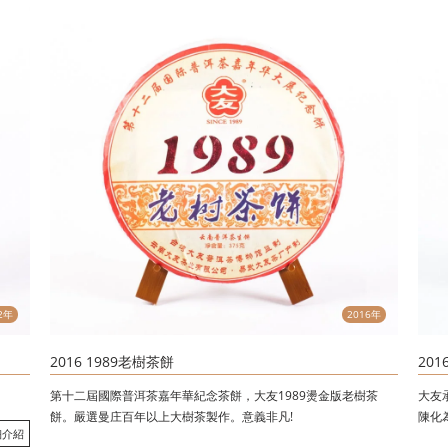
2年
2016年
2016 1989老樹茶餅
20
第十二屆國際普洱茶嘉年華紀念茶餅，大友1989燙金版老樹茶
大友
餅。嚴選曼庄百年以上大樹茶製作。意義非凡!
陳化
細介紹
並將