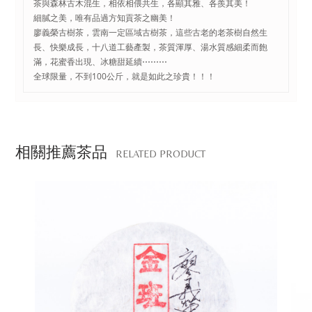
茶與森林古木混生，相依相偎共生，各顯其雅、各羨其美！
細膩之美，唯有品過方知貢茶之幽美！
廖義榮古樹茶，雲南一定區域古樹茶，這些古老的老茶樹自然生
長、快樂成長，十八道工藝產製，茶質渾厚、湯水質感細柔而飽
滿，花蜜香出現、冰糖甜延續⋯⋯⋯
全球限量，不到100公斤，就是如此之珍貴！！！
相關推薦茶品
RELATED PRODUCT