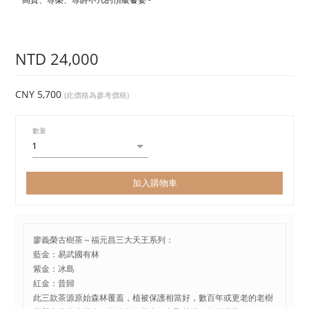
NTD 24,000
CNY 5,700
(此價格為參考價格)
數量
加入購物車
廖義榮古樹茶～福元昌三大天王系列：
藍金：易武國有林
紫金：冰島
紅金：昔歸
此三款茶源原始森林覆蓋，植被保護相當好，數百年或更老的老樹