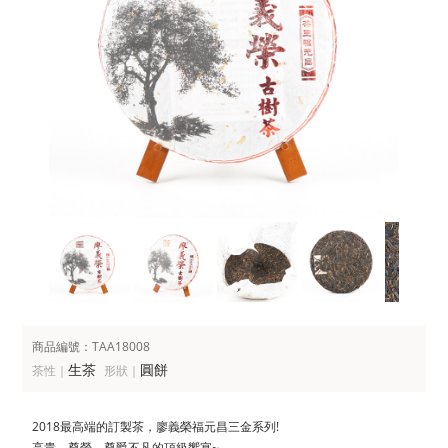
商品編號：TAA18008
生茶
圓餅
茶性｜
形狀｜
2018最高端的訂製茶，廖義榮福元昌三金系列!
高貴、尊榮、尊爵不凡的頂級饗宴~