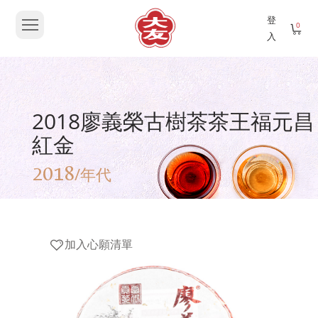
登
0
入
2018廖義榮古樹茶茶王福元昌
紅金
2018
/年代