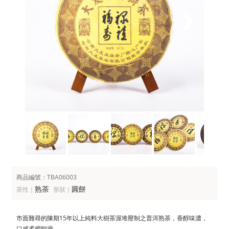
商品編號：TBA06003
熟茶
圓餅
茶性｜
形狀｜
市面難尋的陳期15年以上純料大樹茶渥堆壓制之普洱熟茶，香醇味濃，
口感柔稠順滑