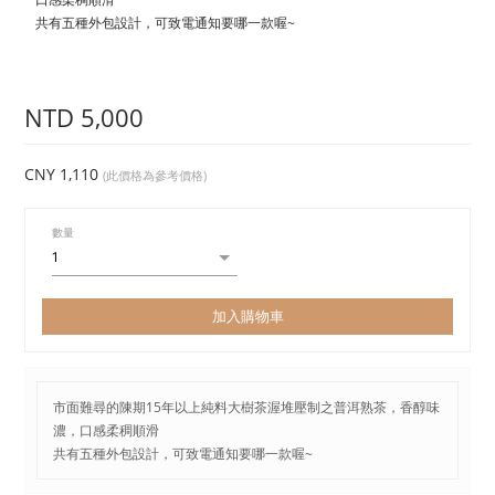
共有五種外包設計，可致電通知要哪一款喔~
NTD 5,000
CNY 1,110
(此價格為參考價格)
數量
加入購物車
市面難尋的陳期15年以上純料大樹茶渥堆壓制之普洱熟茶，香醇味
濃，口感柔稠順滑
共有五種外包設計，可致電通知要哪一款喔~