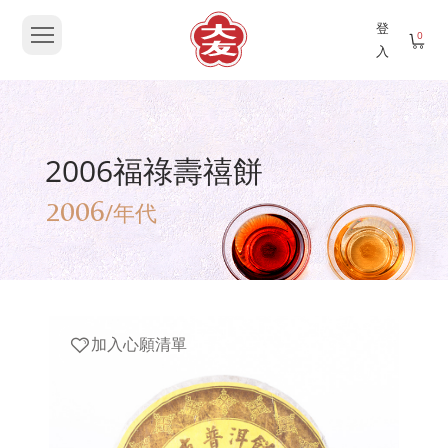
登
0
入
2006福祿壽禧餅
2006
/年代