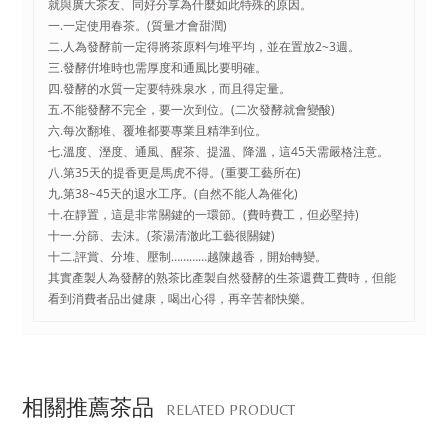
就與廣大茶友、同好分享為什麼如此特殊的原因。
一.一定使用春茶。(質量才會甜潤)
二.人為發酵前一定得將茶原料勻堆平均，並在置放2~3週。
三.發酵倂堆時也需厚度和通風比要明確。
四.發酵的水質一定要特殊泉水，而且得定量。
五.不能發酵不完全，要一次到位。(二次發酵就會變酸)
六.每次翻堆、覆堆都要專業且精準到位。
七.溫度、溼度、通風、醒茶、提溫、降溫，這45天需嚴格注意。
八.第35天的提香更是馬虎不得。(重要工藝所在)
九.第38~45天的退水工序。(自然不能人為催化)
十.在靜置，這是非常關鍵的一環節。(費時費工，但必堅持)
十一.分篩、去沫。(茶湯清澈此工藝很關鍵)
十二.評賞、分堆、壓制…………越陳越香，開始轉變。
其實產製人為發酵的熟茶比產製自然發酵的生茶還費工費時，但能
看到消費者品出健康，喝出心得，再辛苦都快樂。
相關推薦茶品
RELATED PRODUCT