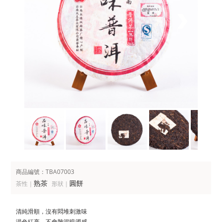
商品編號：TBA07003
熟茶
圓餅
茶性｜
形狀｜
清純滑順，沒有悶堆刺激味
湯色紅亮，不會雜混暗濁感