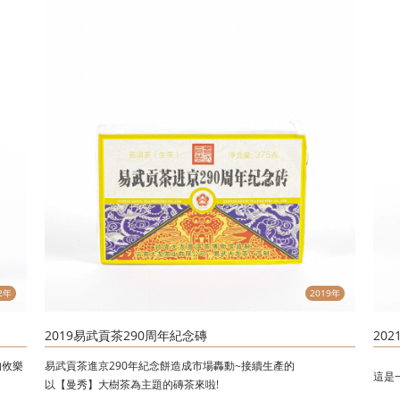
2年
2019年
2019易武貢茶290周年紀念磚
20
的攸樂
易武貢茶進京290年紀念餅造成市場轟動~接續生產的
這是
以【曼秀】大樹茶為主題的磚茶來啦!