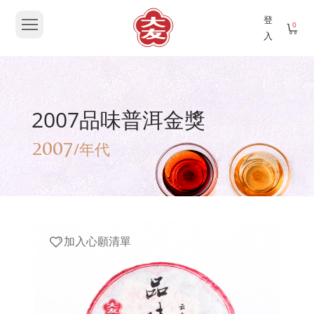
登
0
入
2007品味普洱金獎
2007
/年代