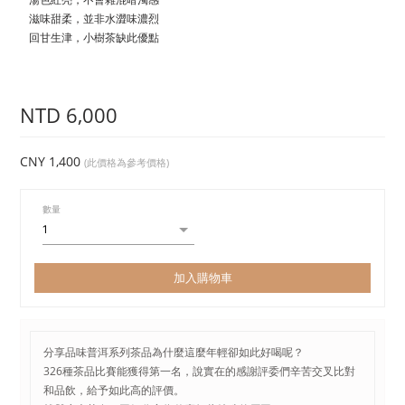
滋味甜柔，並非水澀味濃烈
回甘生津，小樹茶缺此優點
NTD 6,000
CNY 1,400
(此價格為參考價格)
數量
加入購物車
分享品味普洱系列茶品為什麼這麼年輕卻如此好喝呢？
326種茶品比賽能獲得第一名，說實在的感謝評委們辛苦交叉比對
和品飲，給予如此高的評價。