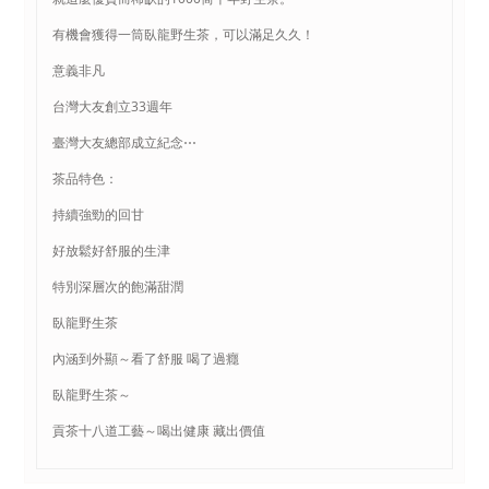
有機會獲得一筒臥龍野生茶，可以滿足久久！
意義非凡
台灣大友創立33週年
臺灣大友總部成立紀念⋯
茶品特色：
持續強勁的回甘
好放鬆好舒服的生津
特別深層次的飽滿甜潤
臥龍野生茶
內涵到外顯～看了舒服 喝了過癮
臥龍野生茶～
貢茶十八道工藝～喝出健康 藏出價值