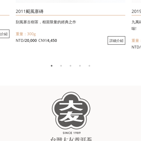
2011颳風寨磚
20
刮風寨古樹茶，相當限量的經典之作
九萬
味!
重量：300g
細介紹
NTD/
20,000
CNY/
4,450
重量：
詳細介紹
NTD/