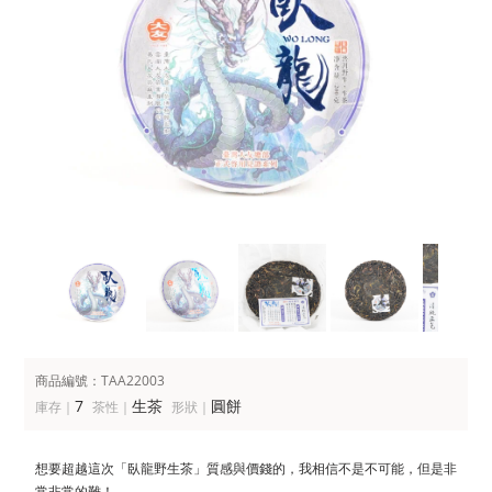
商品編號：TAA22003
7
生茶
圓餅
庫存｜
茶性｜
形狀｜
想要超越這次「臥龍野生茶」質感與價錢的，我相信不是不可能，但是非
常非常的難！