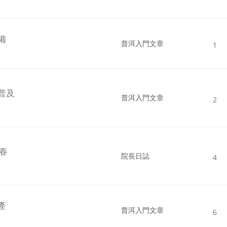
備
普洱入門文章
1
普及
普洱入門文章
2
春
院長日誌
4
產
普洱入門文章
6