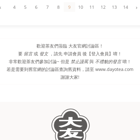
4
5
6
7
8
9
10
11
12
13
14
歡迎茶友們蒞臨
大友官網討論區
！
要
留言
或
發文
，請先
申請會員
後【
登入會員
】唷！
非常歡迎茶友們參加討論~ 但是
禁止謾罵
與
不禮貌的發言
唷！
若是需要到舊官網的討論區查詢舊資料，請至 www.dayotea.com
謝謝大家!