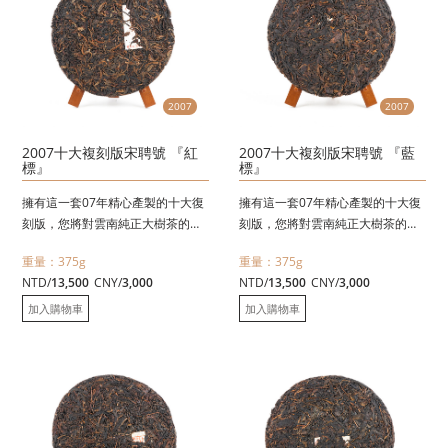
2007
2007
2007十大複刻版宋聘號 『紅
2007十大複刻版宋聘號 『藍
標』
標』
擁有這一套07年精心產製的十大復
擁有這一套07年精心產製的十大復
刻版，您將對雲南純正大樹茶的滋
刻版，您將對雲南純正大樹茶的滋
味茶性有更新一層的認識。
味茶性有更新一層的認識。
重量：375g
重量：375g
單一茶區、單一選料〈絕不摻雜、
單一茶區、單一選料〈絕不摻雜、
NTD/
13,500
CNY/
3,000
NTD/
13,500
CNY/
3,000
絕不拼配〉並依傳統工藝精心採
絕不拼配〉並依傳統工藝精心採
摘，石模壓製，依徇古法壓製
摘，石模壓製，依徇古法壓製
加入購物車
加入購物車
〈375克十兩〉，每一單品都是該
〈375克十兩〉，每一單品都是該
茶區的最上選原料
茶區的最上選原料