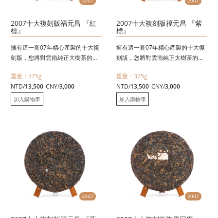
2007
2007
2007十大複刻版福元昌 『紅
2007十大複刻版福元昌 『紫
標』
標』
擁有這一套07年精心產製的十大復
擁有這一套07年精心產製的十大復
刻版，您將對雲南純正大樹茶的滋
刻版，您將對雲南純正大樹茶的滋
味茶性有更新一層的認識。
味茶性有更新一層的認識。
重量：375g
重量：375g
單一茶區、單一選料〈絕不摻雜、
單一茶區、單一選料〈絕不摻雜、
NTD/
13,500
CNY/
3,000
NTD/
13,500
CNY/
3,000
絕不拼配〉並依傳統工藝精心採
絕不拼配〉並依傳統工藝精心採
摘，石模壓製，依徇古法壓製
摘，石模壓製，依徇古法壓製
加入購物車
加入購物車
〈375克十兩〉，每一單品都是該
〈375克十兩〉，每一單品都是該
茶區的最上選原料!
茶區的最上選原料!
2007
2007