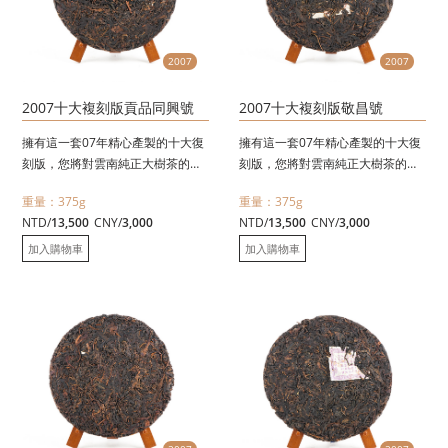
2007
2007
2007十大複刻版貢品同興號
2007十大複刻版敬昌號
擁有這一套07年精心產製的十大復
擁有這一套07年精心產製的十大復
刻版，您將對雲南純正大樹茶的滋
刻版，您將對雲南純正大樹茶的滋
味茶性有更新一層的認識。
味茶性有更新一層的認識。
重量：375g
重量：375g
單一茶區、單一選料〈絕不摻雜、
單一茶區、單一選料〈絕不摻雜、
NTD/
13,500
CNY/
3,000
NTD/
13,500
CNY/
3,000
絕不拼配〉並依傳統工藝精心採
絕不拼配〉並依傳統工藝精心採
摘，石模壓製，依徇古法壓製
摘，石模壓製，依徇古法壓製
加入購物車
加入購物車
〈375克十兩〉，每一單品都是該
〈375克十兩〉，每一單品都是該
茶區的最上選原料
茶區的最上選原料