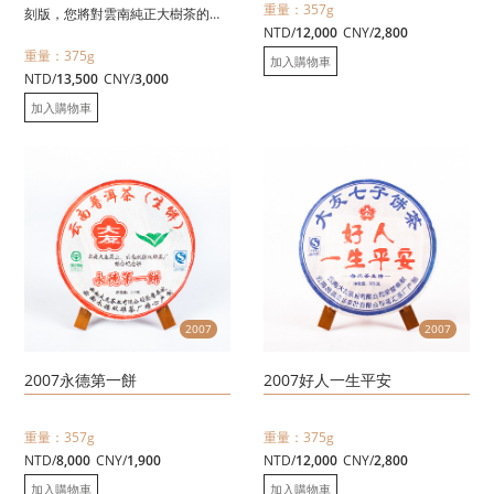
重量：357g
刻版，您將對雲南純正大樹茶的滋
NTD/
12,000
CNY/
2,800
味茶性有更新一層的認識。
重量：375g
單一茶區、單一選料〈絕不摻雜、
加入購物車
NTD/
13,500
CNY/
3,000
絕不拼配〉並依傳統工藝精心採
摘，石模壓製，依徇古法壓製
加入購物車
〈375克十兩〉，每一單品都是該
茶區的最上選原料!
2007
2007
2007永德第一餅
2007好人一生平安
重量：357g
重量：375g
NTD/
8,000
CNY/
1,900
NTD/
12,000
CNY/
2,800
加入購物車
加入購物車