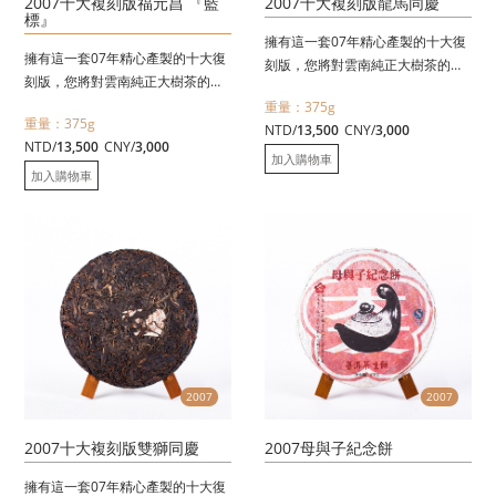
2007十大複刻版福元昌 『藍
2007十大複刻版龍馬同慶
標』
擁有這一套07年精心產製的十大復
擁有這一套07年精心產製的十大復
刻版，您將對雲南純正大樹茶的滋
刻版，您將對雲南純正大樹茶的滋
味茶性有更新一層的認識。
味茶性有更新一層的認識。
重量：375g
單一茶區、單一選料〈絕不摻雜、
重量：375g
單一茶區、單一選料〈絕不摻雜、
NTD/
13,500
CNY/
3,000
絕不拼配〉並依傳統工藝精心採
NTD/
13,500
CNY/
3,000
絕不拼配〉並依傳統工藝精心採
摘，石模壓製，依徇古法壓製
加入購物車
摘，石模壓製，依徇古法壓製
加入購物車
〈375克十兩〉，每一單品都是該
〈375克十兩〉，每一單品都是該
茶區的最上選原料
茶區的最上選原料!
2007
2007
2007十大複刻版雙獅同慶
2007母與子紀念餅
擁有這一套07年精心產製的十大復