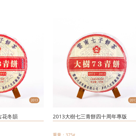
2013
201
古花冬韻
2013大樹七三青餅四十周年專版
重量：375g