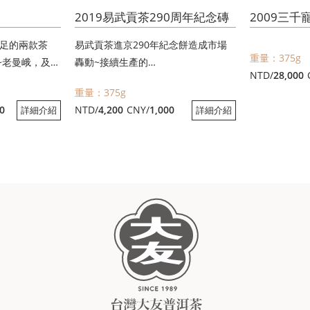
2019易武貢茶290周年紀念磚
2009三千
十足的兩款茶
易武貢茶進京290年紀念餅造成市場
重量：375g
~老曼峨，及足
轟動~接續生產的
NTD/
28,000
洱茶大樹茶~班
以【曼秀】大樹茶為主題的磚茶來啦!
重量：375g
0
NTD/
4,200
CNY/
1,000
詳細介紹
詳細介紹