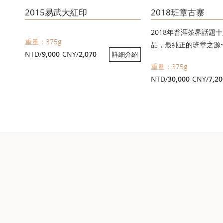
2015易武大紅印
2018班章古寨
2018年普洱茶界話題
重量：375g
品，最純正的班章之源
NTD/
9,000
CNY/
2,070
詳細介紹
以代表班章村委會的普
重量：375g
章古寨。
NTD/
30,000
CNY/
7,20