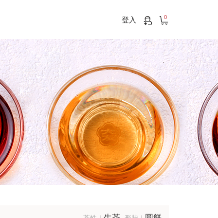
0
登入
生茶
圓餅
茶性｜
形狀｜