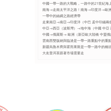
中國一帶一路的大戰略，一路中的21世紀海
南海→走南太平洋之路！南海→印度洋→歐
一帶中的絲綢之路經濟帶
走東南亞→南亞→印度洋（中巴 孟中印緬兩
中亞→西亞（波斯灣）→地中海（中國 中亞
中國→俄羅斯→ 歐洲（新亞歐大陸橋 中盟
雲南西雙版納與臨滄是一帶一路重點中的重
新疆烏魯木齊與霍而果斯是一帶一路中的橋
大友普洱茶跟著市場需要走