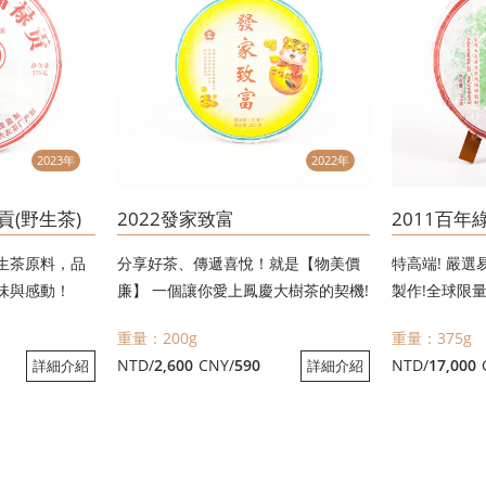
2023年
2022年
貢(野生茶)
2022發家致富
2011百年
生茶原料，品
分享好茶、傳遞喜悅！就是【物美價
特高端! 嚴
味與感動！
廉】 一個讓你愛上鳳慶大樹茶的契機!
製作!全球限量
重量：200g
重量：375g
NTD/
2,600
CNY/
590
NTD/
17,000
詳細介紹
詳細介紹