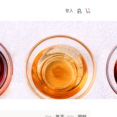
0
登入
熟茶
圓餅
茶性｜
形狀｜