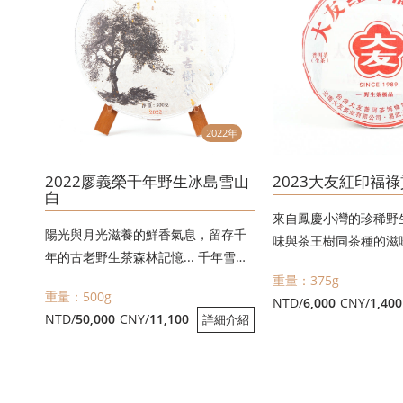
2022年
2022廖義榮千年野生冰島雪山
2023大友紅印福祿
白
來自鳳慶小灣的珍稀野
陽光與月光滋養的鮮香氣息，留存千
味與茶王樹同茶種的滋
年的古老野生茶森林記憶... 千年雪山
白，大友頂級白茶大作，是藝術，是
重量：375g
重量：500g
傳承，是享受！
NTD/
6,000
CNY/
1,400
NTD/
50,000
CNY/
11,100
詳細介紹