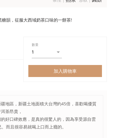
黑糖韻，征服大西域奶茶口味的一餅茶!
數量
加入購物車
疆地區，新疆土地面積大台灣約45倍，喜歡喝優質
普洱茶昂貴，
個的好口碑效應，是真的很驚人的，因為享受源自雲
已。而且很容易就喝上口而上癮的。