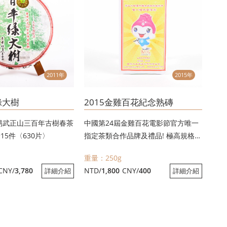
2011年
2015年
綠大樹
2015金雞百花紀念熟磚
選易武正山三百年古樹春茶
中國第24屆金雞百花電影節官方唯一
15件〈630片〉
指定茶類合作品牌及禮品! 極高規格生
產~值得收藏!
重量：250g
CNY/
3,780
NTD/
1,800
CNY/
400
詳細介紹
詳細介紹