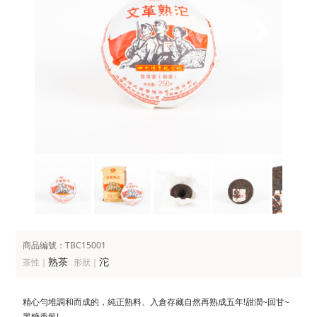
商品編號：TBC15001
熟茶
沱
茶性｜
形狀｜
精心勻堆調和而成的，純正熟料、入倉存藏自然再熟成五年!甜潤~回甘~
黑糖香氣!